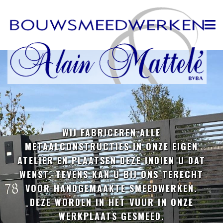
WIJ FABRICEREN ALLE
METAALCONSTRUCTIES IN ONZE EIGEN
ATELIER EN PLAATSEN DEZE INDIEN U DAT
WENST. TEVENS KAN U BIJ ONS TERECHT
VOOR HANDGEMAAKTE SMEEDWERKEN.
DEZE WORDEN IN HET VUUR IN ONZE
WERKPLAATS GESMEED.