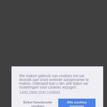
We maken gebruik van cookies om uw
bezoek aan onze website aangenamer te
maken. Uiteraard kan u ten alle tijden uw
instellingen voor cookies wijzigen.
Lees meer over cookies
Enkel functionele
Alle cookies
cookies
toestaan