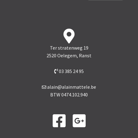
Ter stratenweg 19
2520 Oelegem, Ranst
03 385 24 95
alain@alainmattele.be
BTW
0474.102.940