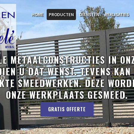
HOME
PRODUCTEN
DIENSTEN
REALISATIES
LE METAALCONSTRUCTIES IN ONZ
DIEN U DAT WENST. TEVENS KAN 
TE SMEEDWERKEN. DEZE WORDE
ONZE WERKPLAATS GESMEED.
GRATIS OFFERTE