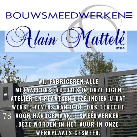
WIJ FABRICEREN ALLE
METAALCONSTRUCTIES IN ONZE EIGEN
ATELIER EN PLAATSEN DEZE INDIEN U DAT
WENST. TEVENS KAN U BIJ ONS TERECHT
VOOR HANDGEMAAKTE SMEEDWERKEN.
DEZE WORDEN IN HET VUUR IN ONZE
WERKPLAATS GESMEED.