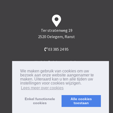
Ter stratenweg 19
2520 Oelegem, Ranst
03 385 24 95
alain@alainmattele.be
BTW
0474.102.940
We maken gebruik van cookies om uw
bezoek aan onze website aangenamer te
maken. Uiteraard kan u ten alle tijden uw
instellingen voor cookies wijzigen.
Lees meer over cookies
Enkel functionele
Alle cookies
cookies
toestaan